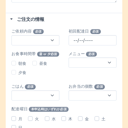
ご注文の情報
ご依頼内容
初回配達日
必須
必須
お食事時間帯
メニュー
昼 or 夕必須
必須
朝食
昼食
夕食
ごはん
お弁当の個数
必須
必須
配達曜日
本申込時はいずれか必須
月
火
水
木
金
土
日