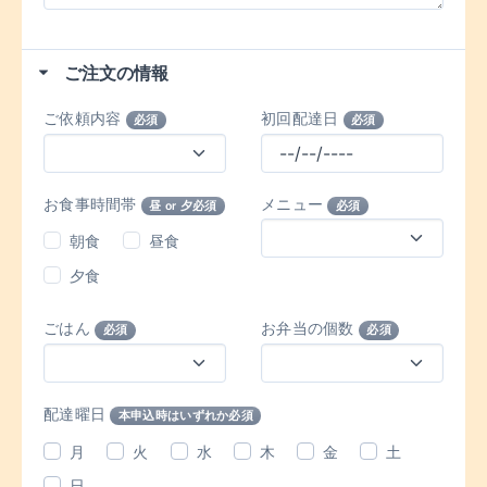
ご注文の情報
ご依頼内容
初回配達日
必須
必須
お食事時間帯
メニュー
昼 or 夕必須
必須
朝食
昼食
夕食
ごはん
お弁当の個数
必須
必須
配達曜日
本申込時はいずれか必須
月
火
水
木
金
土
日