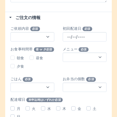
ご注文の情報
ご依頼内容
初回配達日
必須
必須
お食事時間帯
メニュー
昼 or 夕必須
必須
朝食
昼食
夕食
ごはん
お弁当の個数
必須
必須
配達曜日
本申込時はいずれか必須
月
火
水
木
金
土
日