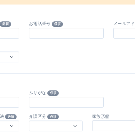
お電話番号
メールア
必須
必須
ふりがな
必須
方法
介護区分
家族形態
必須
必須