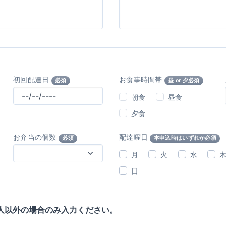
初回配達日
お食事時間帯
必須
昼 or 夕必須
朝食
昼食
夕食
お弁当の個数
配達曜日
必須
本申込時はいずれか必須
月
火
水
日
人以外の場合のみ入力ください。