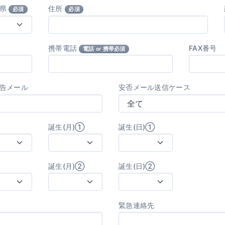
府県
住所
必須
必須
携帯電話
FAX番号
電話 or 携帯必須
告メール
安否メール送信ケース
誕生(月)①
誕生(日)①
誕生(月)②
誕生(日)②
緊急連絡先