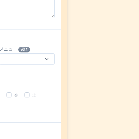
メニュー
必須
木
金
土