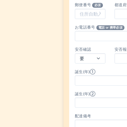
郵便番号
都道
必須
お電話番号
電話 or 携帯必須
安否確認
安否報
誕生(年)①
誕生(年)②
配達備考